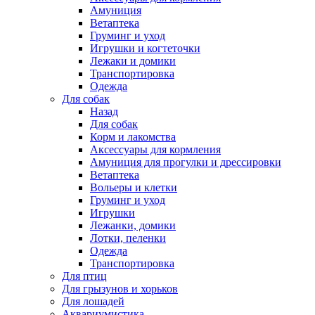
Амуниция
Ветаптека
Груминг и уход
Игрушки и когтеточки
Лежаки и домики
Транспортировка
Одежда
Для собак
Назад
Для собак
Корм и лакомства
Аксессуары для кормления
Амуниция для прогулки и дрессировки
Ветаптека
Вольеры и клетки
Груминг и уход
Игрушки
Лежанки, домики
Лотки, пеленки
Одежда
Транспортировка
Для птиц
Для грызунов и хорьков
Для лошадей
Аквариумистика