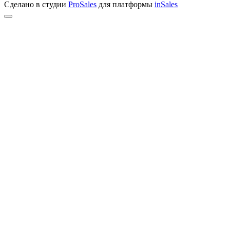
Сделано в студии
ProSales
для платформы
inSales
Telegram
Открыть чат
WhatsApp