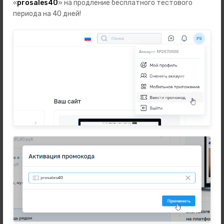
«
prosales40
» на продление бесплатного тестового
Автотовары
периода на 40 дней!
Зоотовары
Бренды
Подарки
Телефоны
Ноутбуки, планшеты, компьютеры
Наушники и аудио
Аксессуары
Наручные часы
Техника для дома
Разное
Новинки
Информация
Часто задаваемые вопросы
Оферта и политика конфиденциальности