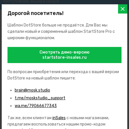
поступлений, акций и скидок.
Дорогой посетитель!
Шаблон DotStore больше не продаётся. Для Вас мы
сделали новый и современный шаблон StartStore Pro с
широким функционалом.
+7 (999) 123-45-67
+7 (999) 765-43-21
Смотреть демо-версию
Заказать звонок
startstore-insales.ru
support@prosales.studio
127427
,
Россия
,
Москва
,
ул. Академика Королева, 12
По вопросам приобретения или перехода с вашей версии
DotStore на новый шаблон пишите:
7 дней в неделю с 10 до 18 часов
ИП Иванов Иван Иванович
brain@mosk.studio
ИНН: 123658954756
ОГРН: 562145896523154
t.me/moskstudio_support
wa.me/79066677343
Так же, всем клиентам
inSales
с новыми магазинами,
Каталог
предлагаем воспользоваться нашим промо-кодом
Игрушки