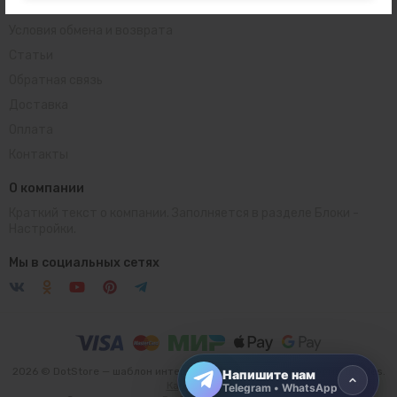
Пользовательское соглашение
Условия обмена и возврата
Статьи
Обратная связь
Доставка
Оплата
Контакты
О компании
Краткий текст о компании. Заполняется в разделе
Блоки
-
Настройки.
Telegram
Открыть чат
Мы в социальных сетях
WhatsApp
Открыть чат
2026 © DotStore — шаблон интернет-магазина для платформы inSales.
Напишите нам
Карта сайта
Telegram • WhatsApp