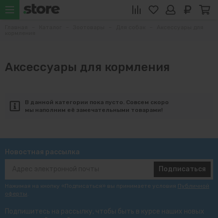
Главная
Каталог
Зоотовары
Для собак
Аксессуары для
кормления
Аксессуары для кормления
В данной категории пока пусто. Совсем скоро
мы наполним её замечательными товарами!
Новостная рассылка
Подписаться
Нажимая на кнопку «Подписаться» вы принимаете условия
Публичной
оферты
.
Подпишитесь на рассылку, чтобы быть в курсе наших новых