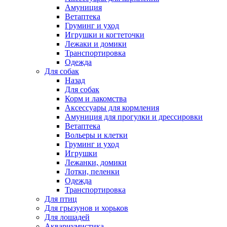
Амуниция
Ветаптека
Груминг и уход
Игрушки и когтеточки
Лежаки и домики
Транспортировка
Одежда
Для собак
Назад
Для собак
Корм и лакомства
Аксессуары для кормления
Амуниция для прогулки и дрессировки
Ветаптека
Вольеры и клетки
Груминг и уход
Игрушки
Лежанки, домики
Лотки, пеленки
Одежда
Транспортировка
Для птиц
Для грызунов и хорьков
Для лошадей
Аквариумистика