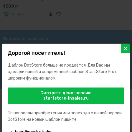
силиконовым ремешком Swiss
1 500 ₽
Alpine Military 7058.1839 mens
Выбрать
watch 43mm 10ATM
Новостная рассылка
Подписаться
Дорогой посетитель!
Нажимая на кнопку «Подписаться» вы принимаете условия
Публичной
оферты
.
Шаблон DotStore больше не продаётся. Для Вас мы
сделали новый и современный шаблон StartStore Pro с
Подпишитесь на рассылку, чтобы быть в курсе наших новых
широким функционалом.
поступлений, акций и скидок.
Смотреть демо-версию
startstore-insales.ru
По вопросам приобретения или перехода с вашей версии
DotStore на новый шаблон пишите:
+7 (999) 123-45-67
+7 (999) 765-43-21
brain@mosk.studio