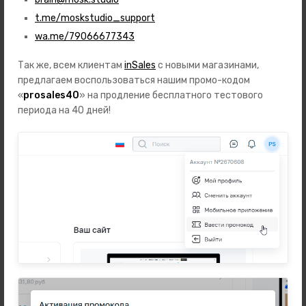
Заказать звонок
t.me/moskstudio_support
support@prosales.studio
wa.me/79066677343
127427
,
Россия
,
Москва
,
ул. Академика Королева, 12
7 дней в неделю с 10 до 18 часов
Так же, всем клиентам
inSales
с новыми магазинами,
предлагаем воспользоваться нашим промо-кодом
ИП Иванов Иван Иванович
«
prosales40
» на продление бесплатного тестового
ИНН: 123658954756
ОГРН: 562145896523154
периода на 40 дней!
Каталог
Игрушки
Автотовары
Зоотовары
Бренды
Подарки
Телефоны
Ноутбуки, планшеты, компьютеры