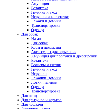
Амуниция
Ветаптека
Груминг и уход
Игрушки и когтеточки
Лежаки и домики
Транспортировка
Одежда
Для собак
Назад
Для собак
Корм и лакомства
Аксессуары для кормления
Амуниция для прогулки и дрессировки
Ветаптека
Вольеры и клетки
Груминг и уход
Игрушки
Лежанки, домики
Лотки, пеленки
Одежда
Транспортировка
Для птиц
Для грызунов и хорьков
Для лошадей
Аквариумистика