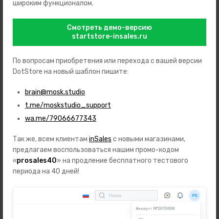
права, а равно прочие права на результаты интеллектуальной
широким функционалом.
деятельности, принадлежащие или правомерно используемые
третьими лицами;
Смотреть демо-версию
startstore-insales.ru
3.1.9. Загрузки не разрешенной специальным образом
рекламной информации и/или спама;
По вопросам приобретения или перехода с вашей версии
DotStore на новый шаблон пишите:
3.1.10. Сбора и обработки персональных данных, информации о
частной жизни любых лиц;
brain@mosk.studio
3.1.11. Нарушения нормальной работы Сайта;
t.me/moskstudio_support
wa.me/79066677343
3.1.12. Нарушения российских или международных норм права.
Так же, всем клиентам
inSales
с новыми магазинами,
3.2. Вы соглашаетесь не использовать на Сайте бранных слов,
предлагаем воспользоваться нашим промо-кодом
непристойных и оскорбительных образов, сравнений и
«
prosales40
» на продление бесплатного тестового
выражений, в том числе в отношении пола, расы,
периода на 40 дней!
национальности, профессии, социальной категории, возраста,
языка человека и гражданина, а также в отношении
организаций, органов власти, официальных государственных
символов (флагов, гербов, гимнов), религиозных символов,