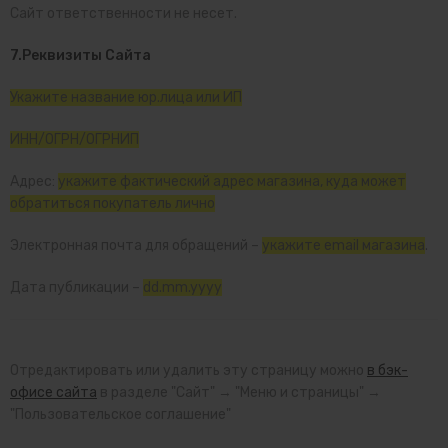
Сайт ответственности не несет.
7.Реквизиты Сайта
Укажите название юр.лица или ИП
ИНН/ОГРН/ОГРНИП
Адрес:
укажите фактический адрес магазина, куда может
обратиться покупатель лично
Электронная почта для обращений –
укажите email магазина
.
Дата публикации –
dd.mm.yyyy
Отредактировать или удалить эту страницу можно
в бэк-
офисе сайта
в разделе "Сайт" → "Меню и страницы" →
"Пользовательское соглашение"