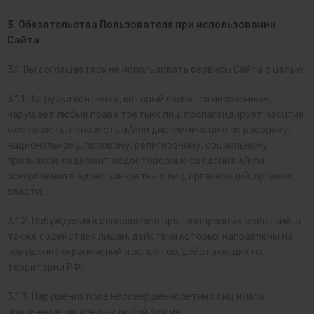
3. Обязательства Пользователя при использовании
Сайта
3.1. Вы соглашаетесь не использовать сервисы Сайта с целью:
3.1.1. Загрузки контента, который является незаконным,
нарушает любые права третьих лиц; пропагандирует насилие,
жестокость, ненависть и/или дискриминацию по расовому,
национальному, половому, религиозному, социальному
признакам; содержит недостоверные сведения и/или
оскорбления в адрес конкретных лиц, организаций, органов
власти;
3.1.2. Побуждения к совершению противоправных действий, а
также содействия лицам, действия которых направлены на
нарушение ограничений и запретов, действующих на
территории РФ;
3.1.3. Нарушения прав несовершеннолетних лиц и/или
причинение им вреда в любой форме;