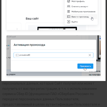
объектов культурного наследия (памятников истории и
культуры).
3.3. Вы признаете и соглашаетесь, что Сайт имеет право (но
не обязанность) по своему усмотрению отказать в
размещении и/или удалить любой контент, доступный через
сервисы Сайта.
4. Политика конфиденциальности
4.1. Условия Политики конфиденциальности и отношения
между вами и Сайтом, связанные с обработкой персональных
данных, регулируются Федеральным Законом РФ №152-ФЗ от
27 июля 2006г. "О персональных данных".
4.2. Политика конфиденциальности действует в отношении
персональных данных, которые Сайт получил или может
получить от вас при регистрации, в т.ч.
с использованием
сервиса Сбер ID (функционал ПАО «Сбербанк России» по
передаче персональных данных Пользователя,
предоставляемый в целях аутентификации Пользователя и