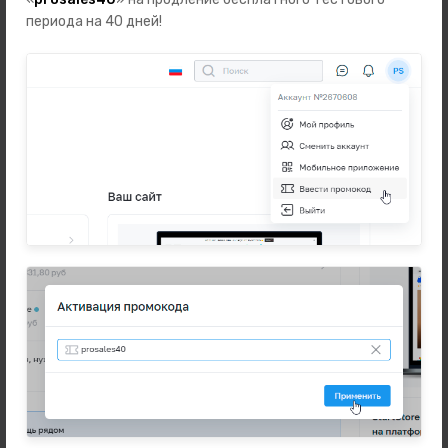
Автотовары
периода на 40 дней!
Зоотовары
Бренды
Подарки
Телефоны
Ноутбуки, планшеты, компьютеры
Наушники и аудио
Аксессуары
Наручные часы
Техника для дома
Разное
Новинки
Информация
Часто задаваемые вопросы
Оферта и политика конфиденциальности
Пользовательское соглашение