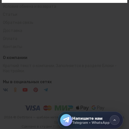
Условия обмена и возврата
Статьи
Обратная связь
Доставка
Оплата
Контакты
О компании
Краткий текст о компании. Заполняется в разделе
Блоки
-
Настройки.
Telegram
Открыть чат
Мы в социальных сетях
WhatsApp
Открыть чат
2026 © DotStore — шаблон интернет-магазина для платформы inSales.
Напишите нам
Карта сайта
Telegram • WhatsApp
Сделано в студии
ProSales
для платформы
inSales