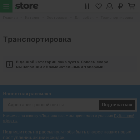
Главная
Каталог
Зоотовары
Для собак
Транспортировка
Транспортировка
В данной категории пока пусто. Совсем скоро
мы наполним её замечательными товарами!
Новостная рассылка
Подписаться
Нажимая на кнопку «Подписаться» вы принимаете условия
Публичной
оферты
.
Подпишитесь на рассылку, чтобы быть в курсе наших новых
поступлений, акций и скидок.