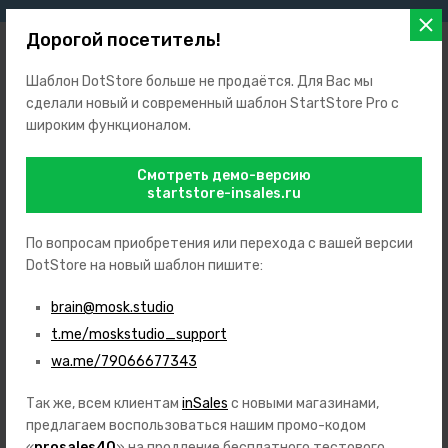
Дорогой посетитель!
Шаблон DotStore больше не продаётся. Для Вас мы
сделали новый и современный шаблон StartStore Pro с
широким функционалом.
+7 (999) 123-45-67
+7 (999) 765-43-21
Смотреть демо-версию
Заказать звонок
startstore-insales.ru
support@prosales.studio
127427
,
Россия
,
Москва
,
ул. Академика Королева, 12
По вопросам приобретения или перехода с вашей версии
7 дней в неделю с 10 до 18 часов
DotStore на новый шаблон пишите:
ИП Иванов Иван Иванович
brain@mosk.studio
ИНН: 123658954756
ОГРН: 562145896523154
t.me/moskstudio_support
wa.me/79066677343
Так же, всем клиентам
inSales
с новыми магазинами,
Каталог
предлагаем воспользоваться нашим промо-кодом
Игрушки
«
prosales40
» на продление бесплатного тестового