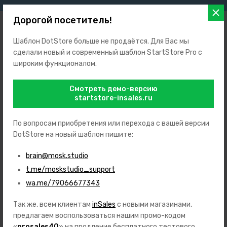
Дорогой посетитель!
Шаблон DotStore больше не продаётся. Для Вас мы
сделали новый и современный шаблон StartStore Pro с
широким функционалом.
+7 (999) 123-45-67
+7 (999) 765-43-21
Смотреть демо-версию
Заказать звонок
startstore-insales.ru
support@prosales.studio
127427
,
Россия
,
Москва
,
ул. Академика Королева, 12
По вопросам приобретения или перехода с вашей версии
7 дней в неделю с 10 до 18 часов
DotStore на новый шаблон пишите:
ИП Иванов Иван Иванович
brain@mosk.studio
ИНН: 123658954756
ОГРН: 562145896523154
t.me/moskstudio_support
wa.me/79066677343
Так же, всем клиентам
inSales
с новыми магазинами,
Каталог
предлагаем воспользоваться нашим промо-кодом
Игрушки
«
prosales40
» на продление бесплатного тестового