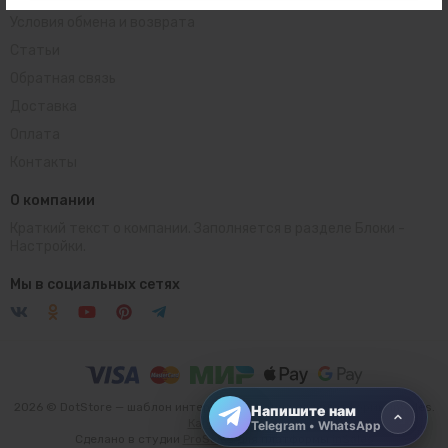
Условия обмена и возврата
Статьи
Обратная связь
Доставка
Оплата
Контакты
О компании
Краткий текст о компании. Заполняется в разделе
Блоки
-
Настройки.
Telegram
Открыть чат
Мы в социальных сетях
WhatsApp
Открыть чат
2026 © DotStore — шаблон интернет-магазина для платформы inSales.
Напишите нам
Карта сайта
Telegram • WhatsApp
Сделано в студии
ProSales
для платформы
inSales