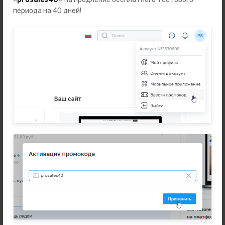
Автотовары
периода на 40 дней!
Зоотовары
Бренды
Подарки
Телефоны
Ноутбуки, планшеты, компьютеры
Наушники и аудио
Аксессуары
Наручные часы
Техника для дома
Разное
Новинки
Информация
Часто задаваемые вопросы
Оферта и политика конфиденциальности
Пользовательское соглашение