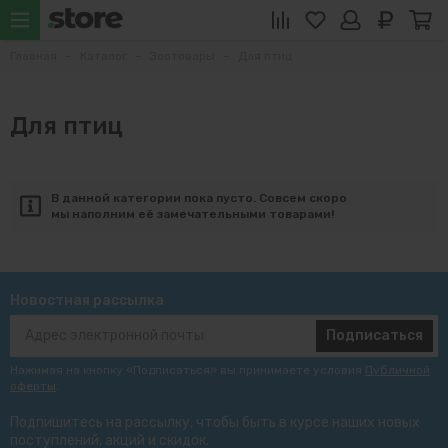
Главная
Каталог
Зоотовары
Для птиц
Для птиц
В данной категории пока пусто. Совсем скоро
мы наполним её замечательными товарами!
Новостная рассылка
Подписаться
Нажимая на кнопку «Подписаться» вы принимаете условия
Публичной
оферты
.
Подпишитесь на рассылку, чтобы быть в курсе наших новых
поступлений, акций и скидок.