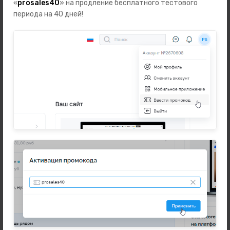
«
prosales40
» на продление бесплатного тестового
Автотовары
периода на 40 дней!
Зоотовары
Бренды
Подарки
Телефоны
Ноутбуки, планшеты, компьютеры
Наушники и аудио
Аксессуары
Наручные часы
Техника для дома
Разное
Новинки
Информация
Часто задаваемые вопросы
Оферта и политика конфиденциальности