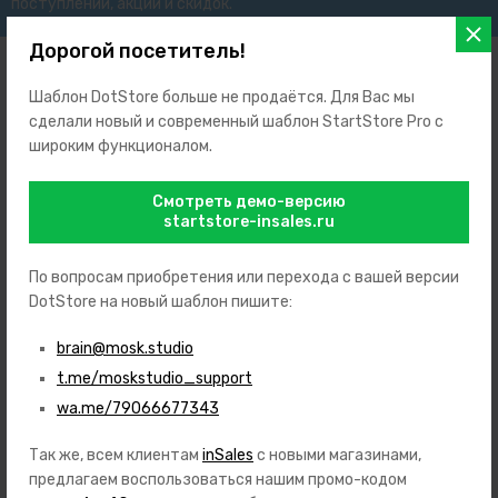
поступлений, акций и скидок.
Дорогой посетитель!
Шаблон DotStore больше не продаётся. Для Вас мы
сделали новый и современный шаблон StartStore Pro с
широким функционалом.
+7 (999) 123-45-67
+7 (999) 765-43-21
Смотреть демо-версию
Заказать звонок
startstore-insales.ru
support@prosales.studio
127427
,
Россия
,
Москва
,
ул. Академика Королева, 12
По вопросам приобретения или перехода с вашей версии
DotStore на новый шаблон пишите:
7 дней в неделю с 10 до 18 часов
ИП Иванов Иван Иванович
brain@mosk.studio
ИНН: 123658954756
ОГРН: 562145896523154
t.me/moskstudio_support
wa.me/79066677343
Так же, всем клиентам
inSales
с новыми магазинами,
Каталог
предлагаем воспользоваться нашим промо-кодом
Игрушки