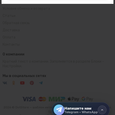
Пользовательское соглашение
Условия обмена и возврата
Статьи
Обратная связь
Доставка
Оплата
Контакты
О компании
Краткий текст о компании. Заполняется в разделе
Блоки
-
Настройки.
Telegram
Открыть чат
Мы в социальных сетях
WhatsApp
Открыть чат
2026 © DotStore — шаблон интернет-магазина для платформы inSales.
Напишите нам
Карта сайта
Telegram • WhatsApp