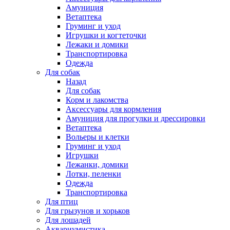
Амуниция
Ветаптека
Груминг и уход
Игрушки и когтеточки
Лежаки и домики
Транспортировка
Одежда
Для собак
Назад
Для собак
Корм и лакомства
Аксессуары для кормления
Амуниция для прогулки и дрессировки
Ветаптека
Вольеры и клетки
Груминг и уход
Игрушки
Лежанки, домики
Лотки, пеленки
Одежда
Транспортировка
Для птиц
Для грызунов и хорьков
Для лошадей
Аквариумистика