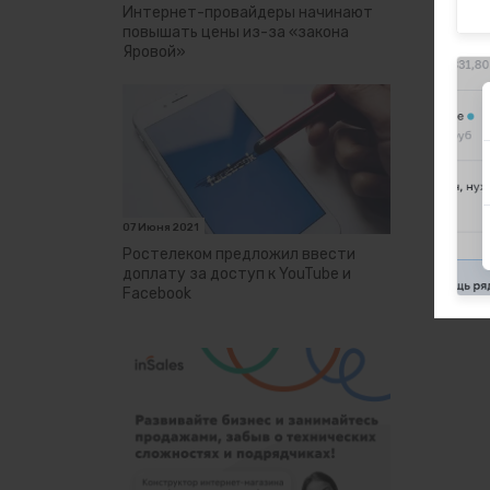
Интернет-провайдеры начинают
повышать цены из-за «закона
Яровой»
07 Июня 2021
Ростелеком предложил ввести
доплату за доступ к YouTube и
Facebook