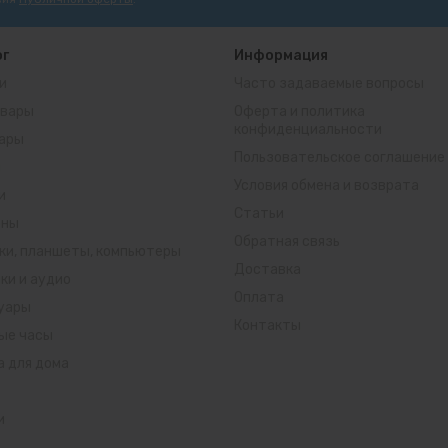
ог
Информация
и
Часто задаваемые вопросы
вары
Оферта и политика
конфиденциальности
ары
Пользовательское соглашение
ы
Условия обмена и возврата
и
Статьи
оны
Обратная связь
ки, планшеты, компьютеры
Доставка
ки и аудио
Оплата
уары
Контакты
ые часы
а для дома
и