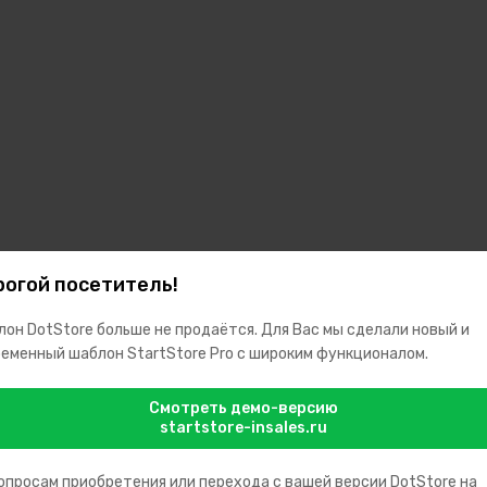
огой посетитель!
он DotStore больше не продаётся. Для Вас мы сделали новый и
еменный шаблон StartStore Pro с широким функционалом.
Смотреть демо-версию
startstore-insales.ru
опросам приобретения или перехода с вашей версии DotStore на