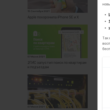
новы
15 Сентября 2021
Apple похоронила iPhone SE и X
Так 
восп
бесп
07 Июня 2021
2ГИС запустил поиск по квартирам
и подъездам
07 Июня 2021