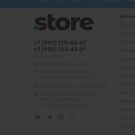
Катал
Игрушк
Автото
+7 (999) 123-45-67
Зоотов
+7 (999) 765-43-21
Бренд
Заказать звонок
Подарк
support@prosales.studio
Телеф
127427
,
Россия
,
Москва
,
ул.
Ноутбу
Академика Королева, 12
Наушни
7 дней в неделю с 10 до 18 часов
Аксесс
ИП Иванов Иван Иванович
ИНН: 123658954756
Наручн
ОГРН: 562145896523154
Техник
Разное
Новинк