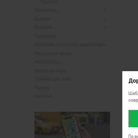
Коврики
Зоотовары
Бренды
Подарки
Телефоны
Ноутбуки, планшеты, компьютеры
Наушники и аудио
Аксессуары
Наручные часы
Техника для дома
Дор
Разное
Шабл
Новинки
совр
По в