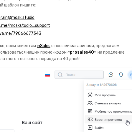
й шаблон пишите:
brain@mosk.studio
t.me/moskstudio_support
wa.me/79066677343
же, всем клиентам
inSales
с новыми магазинами, предлагаем
ользоваться нашим промо-кодом «
prosales40
» на продление
латного тестового периода на 40 дней!