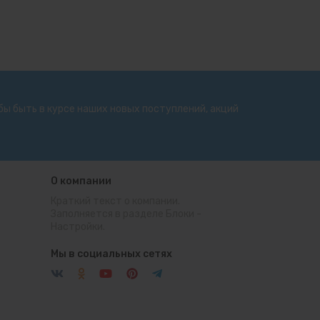
бы быть в курсе наших новых поступлений, акций
О компании
Краткий текст о компании.
Заполняется в разделе
Блоки
-
Настройки.
Мы в социальных сетях