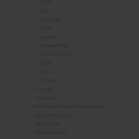
ASUS
DELL
Samsung
Apple
Lacoste
L'Oreal Paris
Beats by Dr. Dre
LEGO
Oral-B
S.Oliver
Подарки
Телефоны
Ноутбуки, планшеты, компьютеры
Наушники и аудио
Аксессуары
Наручные часы