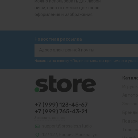
можно использовать для любой
ниши, просто сменив цветовое
оформление и изображения.
Новостная рассылка
Нажимая на кнопку «Подписаться» вы принимаете усло
Катал
Игрушк
Автото
+7 (999) 123-45-67
Зоотов
+7 (999) 765-43-21
Бренд
Заказать звонок
Подарк
support@prosales.studio
Телеф
127427
,
Россия
,
Москва
,
ул.