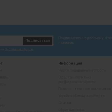
Подпишитесь на рассылку, что
Подписаться
и скидок.
вия
Публичной оферты
.
ог
Информация
и
Часто задаваемые вопросы
вары
Оферта и политика
конфиденциальности
ары
Пользовательское соглашение
ы
Условия обмена и возврата
и
Статьи
оны
Обратная связь