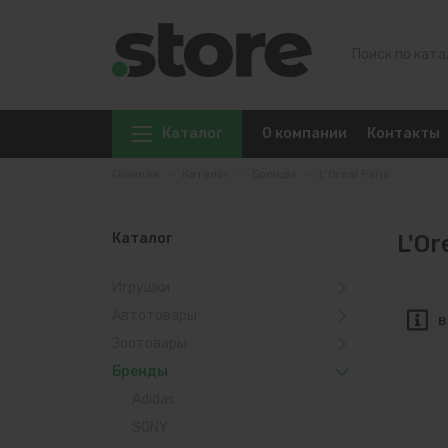
Каталог
О компании
Контакты
Главная
Каталог
Бренды
L'Oreal Paris
Каталог
L'Or
Игрушки
Автотовары
В
Зоотовары
Бренды
Adidas
SONY