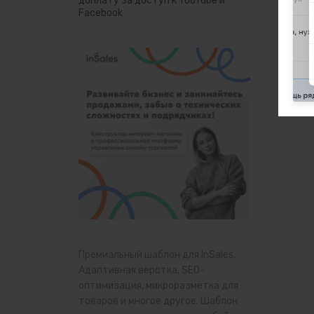
доплату за доступ к YouTube и
Facebook
Премиальный шаблон для InSales.
Адаптивная верстка, SEO-
оптимизация, микроразметка для
товаров и многое другое. Шаблон