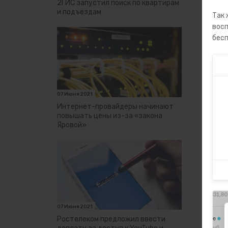
2ГИС запустил поиск по квартирам
и подъездам
Так 
восп
бесп
07 Июня 2021
Интернет-провайдеры начинают
повышать цены из-за «закона
Яровой»
07 Июня 2021
Ростелеком предложил ввести