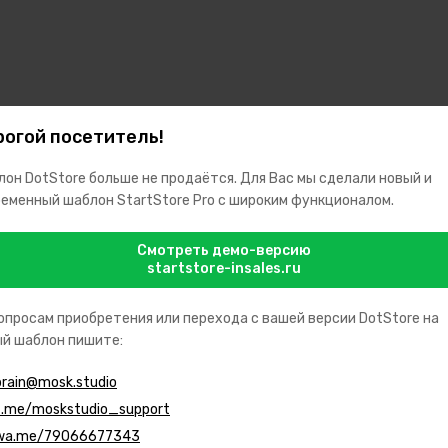
огой посетитель!
он DotStore больше не продаётся. Для Вас мы сделали новый и
еменный шаблон StartStore Pro с широким функционалом.
Смотреть демо-версию
startstore-insales.ru
опросам приобретения или перехода с вашей версии DotStore на
й шаблон пишите:
brain@mosk.studio
t.me/moskstudio_support
wa.me/79066677343