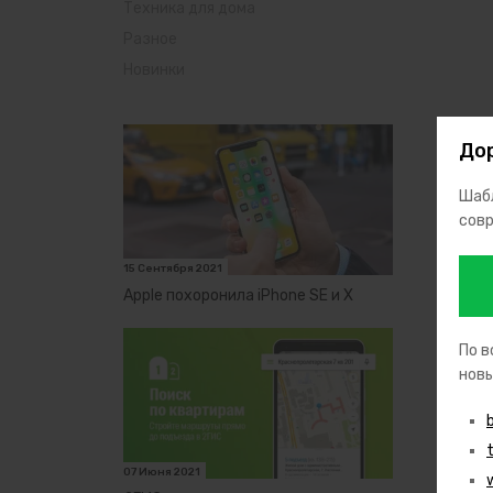
Техника для дома
Разное
Новинки
Дор
Шабл
совр
15 Сентября 2021
Apple похоронила iPhone SE и X
По в
новы
07 Июня 2021