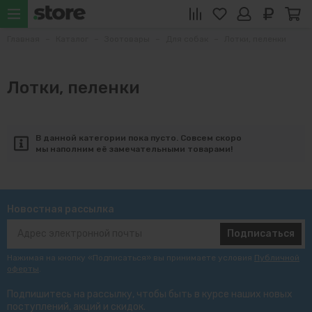
Главная
Каталог
Зоотовары
Для собак
Лотки, пеленки
Лотки, пеленки
В данной категории пока пусто. Совсем скоро
мы наполним её замечательными товарами!
Новостная рассылка
Подписаться
Нажимая на кнопку «Подписаться» вы принимаете условия
Публичной
оферты
.
Подпишитесь на рассылку, чтобы быть в курсе наших новых
поступлений, акций и скидок.