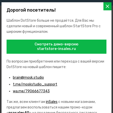
Дорогой посетитель!
Шаблон DotStore больше не продаётся. Для Вас мы
сделали новый и современный шаблон StartStore Pro с
широким функционалом.
+7 (999) 123-45-67
+7 (999) 765-43-21
Смотреть демо-версию
Заказать звонок
startstore-insales.ru
support@prosales.studio
127427
,
Россия
,
Москва
,
ул. Академика Королева, 12
По вопросам приобретения или перехода с вашей версии
7 дней в неделю с 10 до 18 часов
DotStore на новый шаблон пишите:
ИП Иванов Иван Иванович
brain@mosk.studio
ИНН: 123658954756
ОГРН: 562145896523154
t.me/moskstudio_support
wa.me/79066677343
Так же, всем клиентам
inSales
с новыми магазинами,
Каталог
предлагаем воспользоваться нашим промо-кодом
Игрушки
«
prosales40
» на продление бесплатного тестового