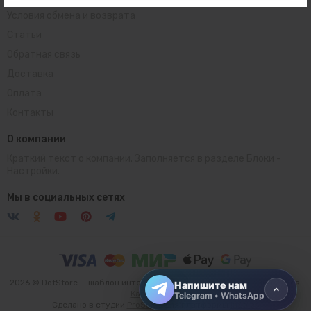
Условия обмена и возврата
Статьи
Обратная связь
Доставка
Оплата
Контакты
О компании
Краткий текст о компании. Заполняется в разделе
Блоки
-
Настройки.
Telegram
Открыть чат
Мы в социальных сетях
WhatsApp
Открыть чат
2026 © DotStore — шаблон интернет-магазина для платформы inSales.
Напишите нам
Карта сайта
Telegram • WhatsApp
Сделано в студии
ProSales
для платформы
inSales