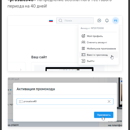
Автотовары
периода на 40 дней!
Зоотовары
Бренды
Подарки
Телефоны
Ноутбуки, планшеты, компьютеры
Наушники и аудио
Аксессуары
Наручные часы
Техника для дома
Разное
Новинки
Информация
Часто задаваемые вопросы
Оферта и политика конфиденциальности
Пользовательское соглашение