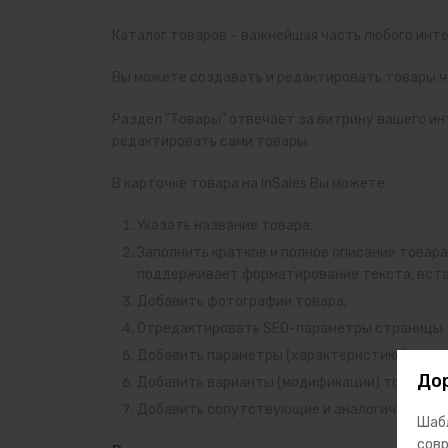
Каталог товаров – важнейшая часть любого инте
Вы можете создавать и редактировать товары ч
Раздел "Товары" отвечает за витрину вашего ин
редактировать сами товары.
В карточке товара на InSales Вы можете:
Указать название товара;
Заполнить краткое и полное описание товар
поддерживает форматирование текста, встав
Добавить фотографии товара;
Отредактировать SEO-параметры страницы 
Добавить параметры (характеристики) товар
Дор
Добавить варианты (модификации) товара, н
Добавить сопутствующие и аналогичные тов
Шабл
совр