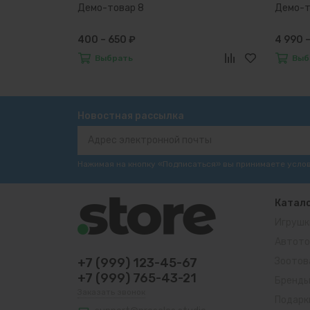
Демо-товар 8
Демо-то
400 – 650 ₽
4 990 –
Выбрать
Выб
Новостная рассылка
Нажимая на кнопку «Подписаться» вы принимаете усло
Катал
Игрушк
Автото
+7 (999) 123-45-67
Зоотов
+7 (999) 765-43-21
Бренд
Заказать звонок
Подарк