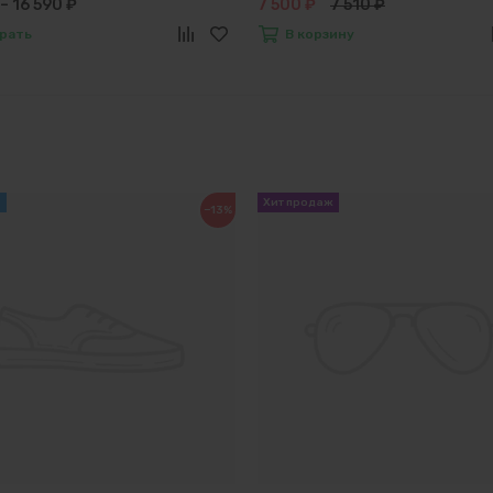
– 16 590 ₽
7 500 ₽
7 510 ₽
рать
В корзину
−13%