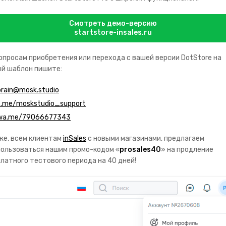
Смотреть демо-версию
startstore-insales.ru
опросам приобретения или перехода с вашей версии DotStore на
й шаблон пишите:
brain@mosk.studio
t.me/moskstudio_support
wa.me/79066677343
же, всем клиентам
inSales
с новыми магазинами, предлагаем
ользоваться нашим промо-кодом «
prosales40
» на продление
латного тестового периода на 40 дней!
ступна на портале технической поддержки:
https://www.insales.ru/
товар в
бэк-офисе
вашего сайта в разделе "Товары"