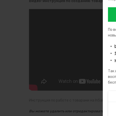
Видео-инструкция по созданию товаров:
По в
новы
Так 
восп
бесп
Инструкция по работе с товарами на InSales до
Вы можете удалить или отредактировать демо-