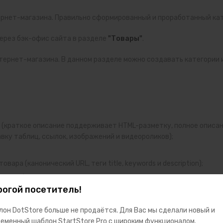
рнет-магазина. Правильно сформированный и проработанный ката
ерез бэк-офис сайта в разделе
"Товары"
.
тернет-магазина. В данном разделе можно создавать категории и
а (краткое описание поддерживает HTML-разметку, полное описа
ку таблиц, ссылок, изображений и видеороликов);
товара (
канонический URL, теги title, keywords и description
);
а для фильтра;
огой посетитель!
апример Цвет или Размер;
ары.
он DotStore больше не продаётся. Для Вас мы сделали новый и
еменный шаблон StartStore Pro с широким функционалом.