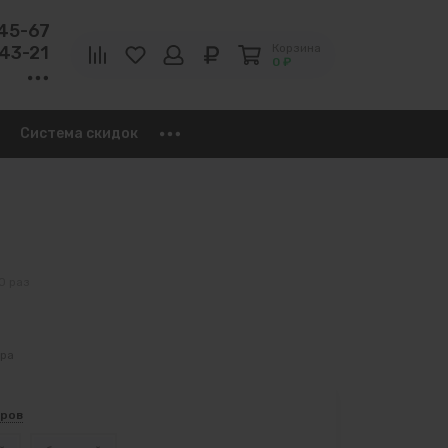
-45-67
Корзина
-43-21
0 ₽
Система скидок
0 раз
ара
еров