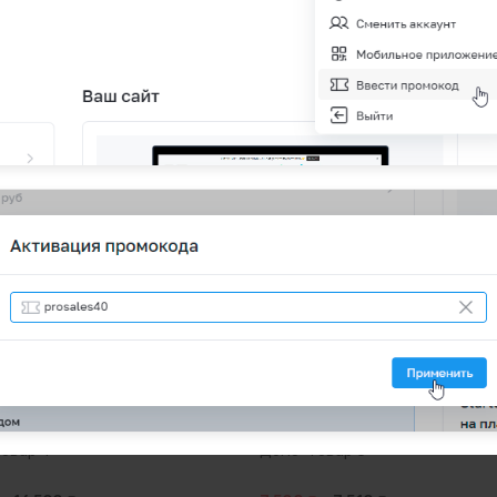
овар 4
Демо-товар 5