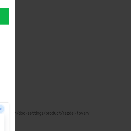
collection/doc-settings/product/razdel-tovary