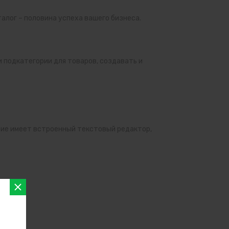
лог – половина успеха вашего бизнеса.
 подкатегории для товаров, создавать и
ние имеет встроенный текстовый редактор,