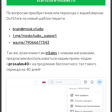
startstore-insales.ru
По вопросам приобретения или перехода с вашей версии
DotStore на новый шаблон пишите:
Инструкция по работе с товарами на InSales доступна на
brain@mosk.studio
портале технической
t.me/moskstudio_support
поддержки:
https://www.insales.ru/collection/doc-
wa.me/79066677343
settings/product/razdel-tovary
Так же, всем клиентам
inSales
с новыми магазинами,
Вы можете удалить или отредактировать демо-товар в
бэк-
предлагаем воспользоваться нашим промо-кодом
офисе
вашего сайта в разделе "Товары"
«
prosales40
» на продление бесплатного тестового
периода на 40 дней!
Сопутствующие товары