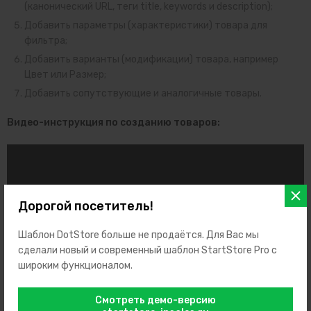
(
канонический URL, теги title, keywords и description
);
Добавить параметры (характеристики) товара для
фильтра;
Добавить варианты (модификации) товара, например
Цвет или Размер;
Добавить сопутствующие и аналогичные товары.
Видео-инструкция по созданию товаров:
Дорогой посетитель!
Шаблон DotStore больше не продаётся. Для Вас мы
сделали новый и современный шаблон StartStore Pro с
широким функционалом.
Смотреть демо-версию