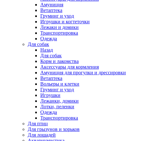
Амуниция
Ветаптека
Груминг и уход
Игрушки и когтеточки
Лежаки и домики
Транспортировка
Одежда
Для собак
Назад
Для собак
Корм и лакомства
Аксессуары для кормления
Амуниция для прогулки и дрессировки
Ветаптека
Вольеры и клетки
Груминг и уход
Игрушки
Лежанки, домики
Лотки, пеленки
Одежда
Транспортировка
Для птиц
Для грызунов и хорьков
Для лошадей
Аквариумистика