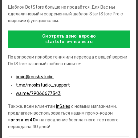
Stainless steel • Strap color: Gold, Silver • Lug width: 22 • Clasp:
Шаблон DotStore больше не продаётся. Для Вас мы
Folding clasp • Max wrist circumferences: 210 • Item weight: 0.17 •
сделали новый и современный шаблон StartStore Pro с
Scope of delivery: Box, Instruction, Packaging, Warranty
широким функционалом.
documents
Смотреть демо-версию
startstore-insales.ru
Аналогичные товары
По вопросам приобретения или перехода с вашей версии
DotStore на новый шаблон пишите:
brain@mosk.studio
t.me/moskstudio_support
wa.me/79066677343
Так же, всем клиентам
inSales
с новыми магазинами,
предлагаем воспользоваться нашим промо-кодом
«
prosales40
» на продление бесплатного тестового
периода на 40 дней!
С браслетом Мужские
С браслетом Часы с