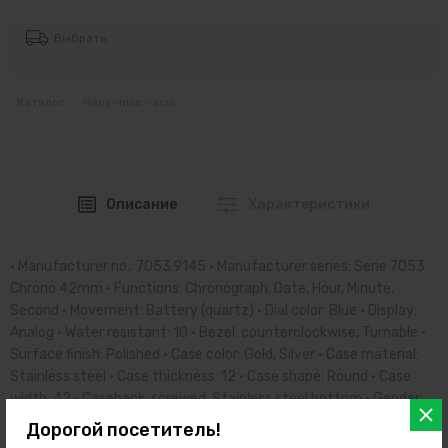
Выбрать
Каталог
Наручные часы
Описание
Характеристики
• Manufacturer no.: 7053.9145 • Manufacturer series: Serie 7053
Chrono 42mm • Functions: Chronograph, Date, Hour, Minute,
Second • Movement: Battery (quartz) • Dial color: Blue • Display:
Analog • Water resistant: 10 • Bezel: counterclockwise, Turnable •
Surface finish: Polished • Case color: Gold, Silver • Case material:
Stainless steel • Case thickness: 12 • Case shape: Round • Case
width: 42 • Caseback: screwed, Stainless steel bottom • Gender:
Mens • Crown: Screwed • Glas: hardened, Mineral glass • Lighting:
Дорогой посетитель!
Illumin. hands, Illumin. indexes • Style: Sporty • Strap material: