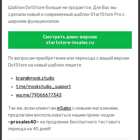
Illumin. hands, Illumin. indexes • Style: Sporty • Strap material:
Шаблон DotStore больше не продаётся. Для Вас мы
Stainless steel • Strap color: Silver • Lug width: 22 • Clasp: Folding
сделали новый и современный шаблон StartStore Pro с
clasp • Max wrist circumferences: 210 • Item weight: 0.17 • Scope
широким функционалом.
of delivery: Box, Instruction, Packaging, Warranty documents
Смотреть демо-версию
startstore-insales.ru
Аналогичные товары
По вопросам приобретения или перехода с вашей версии
DotStore на новый шаблон пишите:
brain@mosk.studio
t.me/moskstudio_support
wa.me/79066677343
Так же, всем клиентам
inSales
с новыми магазинами,
предлагаем воспользоваться нашим промо-кодом
«
prosales40
» на продление бесплатного тестового
периода на 40 дней!