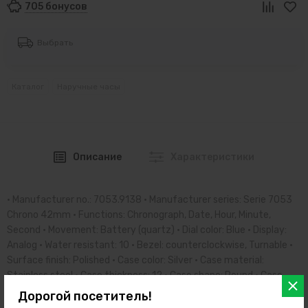
705 бонусов
Выбрать
Каталог
Наручные часы
Описание
Характеристики
• Manufacturer no.: 7053.9138 • Manufacturer series: Serie 7053
Chrono 42mm • Functions: Chronograph, Date, Hour, Minute,
Second • Movement: Battery (quartz) • Dial color: Blue • Display:
Analog • Water resistant: 10 • Bezel: counterclockwise, Turnable •
Surface finish: Polished • Case color: Silver • Case material:
Stainless steel • Case thickness: 12 • Case shape: Round • Case
width: 42 • Caseback: screwed, Stainless steel bottom • Gender:
Дорогой посетитель!
Mens • Crown: Screwed • Glas: hardened, Mineral glass • Lighting: