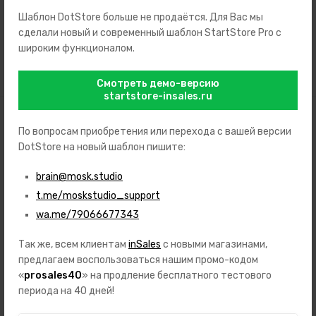
Sporty • Strap material: Calf leather • Strap color: Black • Lug
Шаблон DotStore больше не продаётся. Для Вас мы
width: 22 • Clasp: Buckle clasp • Max wrist circumferences: 220 •
сделали новый и современный шаблон StartStore Pro с
Item weight: 0.08 • Scope of delivery: Box, Packaging, Warranty
широким функционалом.
documents
Смотреть демо-версию
startstore-insales.ru
Аналогичные товары
По вопросам приобретения или перехода с вашей версии
DotStore на новый шаблон пишите:
brain@mosk.studio
t.me/moskstudio_support
wa.me/79066677343
Так же, всем клиентам
inSales
с новыми магазинами,
предлагаем воспользоваться нашим промо-кодом
«
prosales40
» на продление бесплатного тестового
периода на 40 дней!