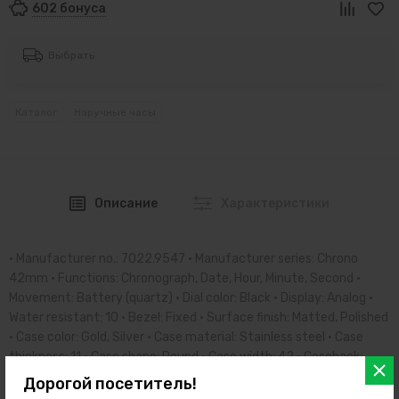
602 бонуса
Выбрать
Каталог
Наручные часы
Описание
Характеристики
• Manufacturer no.: 7022.9547 • Manufacturer series: Chrono
42mm • Functions: Chronograph, Date, Hour, Minute, Second •
Movement: Battery (quartz) • Dial color: Black • Display: Analog •
Water resistant: 10 • Bezel: Fixed • Surface finish: Matted, Polished
• Case color: Gold, Silver • Case material: Stainless steel • Case
thickness: 11 • Case shape: Round • Case width: 42 • Caseback:
screwed, Stainless steel bottom • Gender: Mens • Glas: hardened,
Дорогой посетитель!
Mineral glass • Lighting: Illumin. hands, Illumin. indexes • Style: